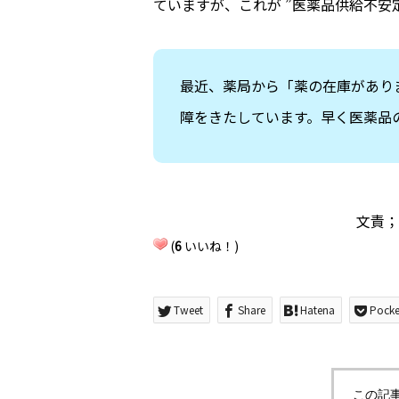
ていますが、これが ”医薬品供給不安
最近、薬局から「薬の在庫があり
障をきたしています。早く医薬品
文責；
(
6
いいね！)
Tweet
Share
Hatena
Pocke
この記