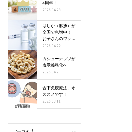
4周年！
2026.04.28
はしか（麻疹）が
全国で急増中！
お子さんのワクチ
ン接種、確認しま
2026.04.22
しょう！
カシューナッツが
表示義務化へ
2026.04.7
舌下免疫療法、オ
ススメです！
2026.03.11
アーカイブ