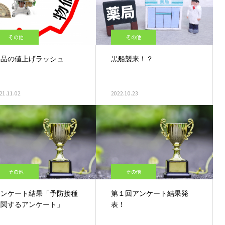
その他
その他
食品の値上げラッシュ
黒船襲来！？
21.11.02
2022.10.23
その他
その他
アンケート結果「予防接種
第１回アンケート結果発
に関するアンケート」
表！