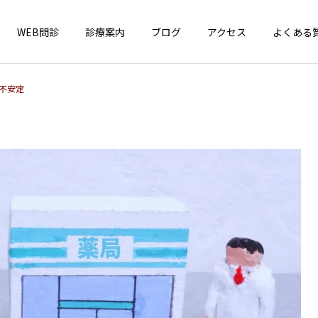
WEB問診
診療案内
ブログ
アクセス
よくある
不安定
インフォメーション
一般小児疾患
4周年！
はしか（麻疹）が全国で急
増中！ お子さんのワクチン
接種、確認しましょう！