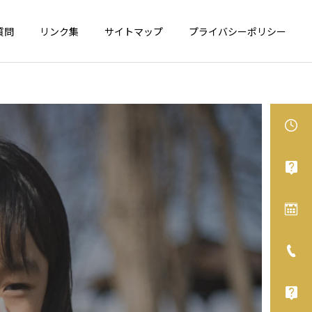
質問
リンク集
サイトマップ
プライバシーポリシー
食物アレルギー
アレルギー性鼻炎
カシューナッツが表示義務
舌下免疫療法、オススメで
化へ
す！