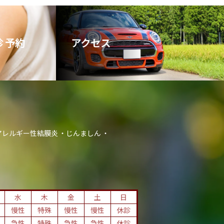
 予約
アクセス
アレルギー性結膜炎
じんましん
水
木
金
土
日
慢性
特殊
慢性
慢性
休診
急性
特殊
急性
急性
休診