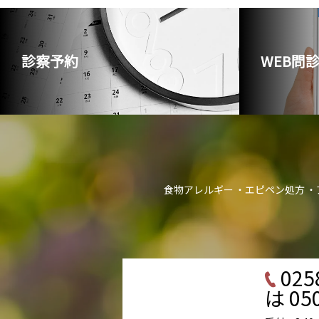
診察予約
WEB問
食物アレルギー
エピペン処方
025
は 050