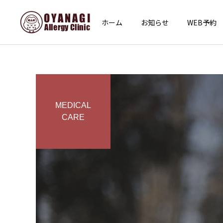
ホーム
お知らせ
WEB予約
MEDICAL
CARE
インフォメーション
その他
あけましておめでとうござ
子宮頸がん予防接種（HPV
います
ワクチン）を開始します