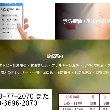
診
予防接種・乳幼児健診
診療案内
アトピー性皮膚炎
気管支喘息
アレルギー性鼻炎
舌下免疫療法
成人のアレルギー
一般小児疾患
予防接種
乳幼児健診
自費診療
8−77−2070 また
診察時間
月
火
-3696-2070
8:45 ~ 11:00
慢性
慢性
11:00 ~ 12:00
急性
急性