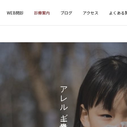
WEB問診
診療案内
ブログ
アクセス
よくある
インフォメーション
一般小児疾患
アレルギー性鼻炎
4周年！
はしか（麻疹）が全国で急
増中！ お子さんのワクチン
接種、確認しましょう！