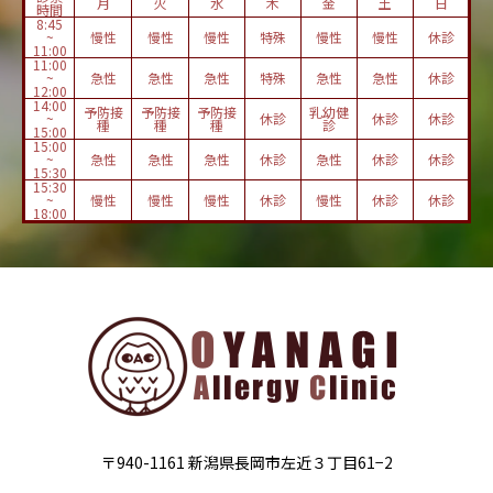
月
火
水
木
金
土
日
時間
8:45
~
慢性
慢性
慢性
特殊
慢性
慢性
休診
11:00
11:00
~
急性
急性
急性
特殊
急性
急性
休診
12:00
14:00
予防接
予防接
予防接
乳幼健
~
休診
休診
休診
種
種
種
診
15:00
15:00
~
急性
急性
急性
休診
急性
休診
休診
15:30
15:30
~
慢性
慢性
慢性
休診
慢性
休診
休診
18:00
〒940-1161 新潟県長岡市左近３丁目61−2