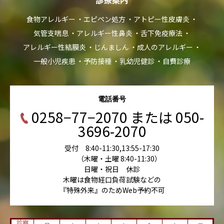
診療案内
食物アレルギー
エピペン処方
アトピー性皮膚炎
気管支喘息
アレルギー性鼻炎
舌下免疫療法
アレルギー性結膜炎
じんましん
成人のアレルギー
一般小児疾患
予防接種
乳幼児健診
自費診療
電話番号
0258−77−2070 または 050-
3696-2070
受付 8:40-11:30,13:55-17:30
（木曜・土曜 8:40-11:30）
日曜・祝日 休診
木曜は食物経口負荷試験などの
『特殊外来』のためWeb予約不可
診察