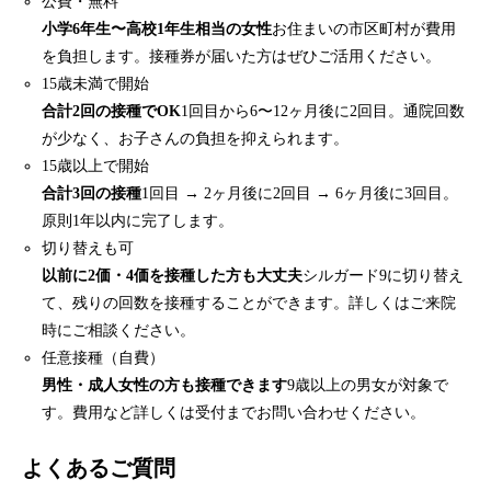
公費・無料
小学6年生〜高校1年生相当の女性
お住まいの市区町村が費用
を負担します。接種券が届いた方はぜひご活用ください。
15歳未満で開始
合計2回の接種でOK
1回目から6〜12ヶ月後に2回目。通院回数
が少なく、お子さんの負担を抑えられます。
15歳以上で開始
合計3回の接種
1回目 → 2ヶ月後に2回目 → 6ヶ月後に3回目。
原則1年以内に完了します。
切り替えも可
以前に2価・4価を接種した方も大丈夫
シルガード9に切り替え
て、残りの回数を接種することができます。詳しくはご来院
時にご相談ください。
任意接種（自費）
男性・成人女性の方も接種できます
9歳以上の男女が対象で
す。費用など詳しくは受付までお問い合わせください。
よくあるご質問