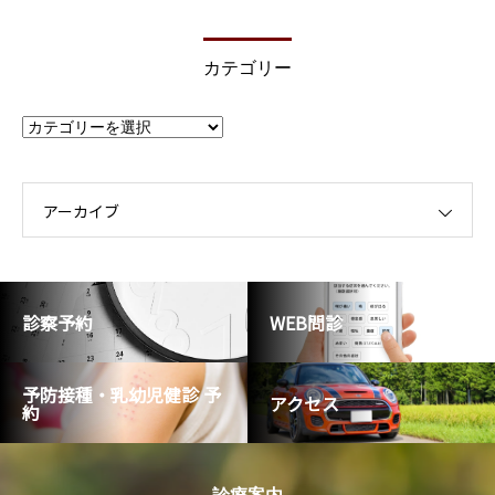
カテゴリー
カ
テ
ゴ
リ
ー
アーカイブ
診察予約
WEB問診
予防接種・乳幼児健診 予
アクセス
約