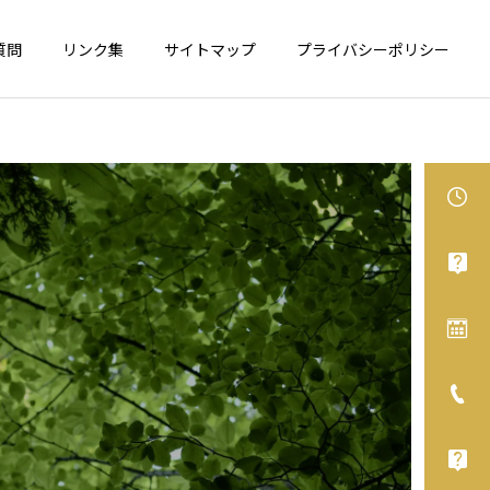
質問
リンク集
サイトマップ
プライバシーポリシー
食物アレルギー
アレルギー性鼻炎
カシューナッツが表示義務
舌下免疫療法、オススメで
化へ
す！