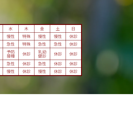
水
木
金
土
日
慢性
特殊
慢性
慢性
休診
急性
特殊
急性
急性
休診
予防
乳幼
休診
休診
休診
接種
健診
急性
休診
急性
休診
休診
慢性
休診
慢性
休診
休診