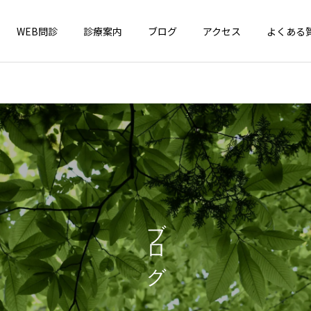
WEB問診
診療案内
ブログ
アクセス
よくある
インフォメーション
一般小児疾患
4周年！
はしか（麻疹）が全国で急
ブログ
増中！ お子さんのワクチン
接種、確認しましょう！