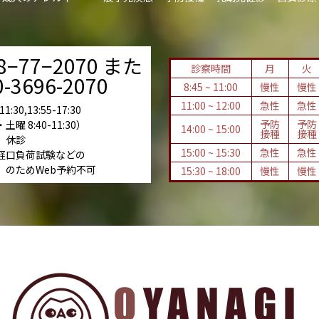
8−77−2070 また
診察時間
月
火
-3696-2070
8:45 ~ 11:00
慢性
慢性
11:00 ~ 12:00
急性
急性
:30,13:55-17:30
予防
予防
 8:40-11:30）
14:00 ~ 15:00
接種
接種
 休診
15:00 ~ 15:30
急性
急性
経口負荷試験などの
』のためWeb予約不可
15:30 ~ 18:00
慢性
慢性