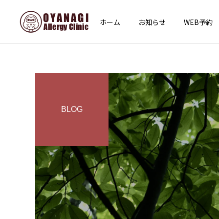
ホーム
お知らせ
WEB予約
BLOG
インフォメーション
その他
あけましておめでとうござ
子宮頸がん予防接種（HPV
います
ワクチン）を開始します