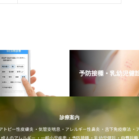
診
予防接種・乳幼児健診
診療案内
アトピー性皮膚炎
気管支喘息
アレルギー性鼻炎
舌下免疫療法
成人のアレルギー
一般小児疾患
予防接種
乳幼児健診
自費診療