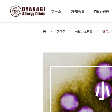
ホーム
お知らせ
WEB予約
ブログ
一般小児疾患
謎の小
インフォメーション
その他
あけましておめでとうござ
子宮頸がん予防接種（HPV
います
ワクチン）を開始します