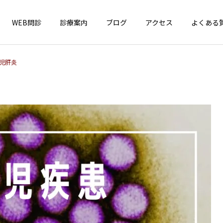
WEB問診
診療案内
ブログ
アクセス
よくある
児肝炎
インフォメーション
一般小児疾患
4周年！
はしか（麻疹）が全国で急
増中！ お子さんのワクチン
接種、確認しましょう！