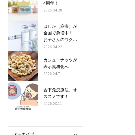
4周年！
2026.04.28
はしか（麻疹）が
全国で急増中！
お子さんのワクチ
ン接種、確認しま
2026.04.22
しょう！
カシューナッツが
表示義務化へ
2026.04.7
舌下免疫療法、オ
ススメです！
2026.03.11
アーカイブ