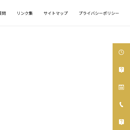
質問
リンク集
サイトマップ
プライバシーポリシー
食物アレルギー
アレルギー性鼻炎
カシューナッツが表示義務
舌下免疫療法、オススメで
化へ
す！