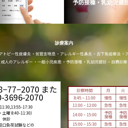
診
予防接種・乳幼児健診
診療案内
アトピー性皮膚炎
気管支喘息
アレルギー性鼻炎
舌下免疫療法
成人のアレルギー
一般小児疾患
予防接種
乳幼児健診
自費診療
8−77−2070 また
診察時間
月
火
-3696-2070
8:45 ~ 11:00
慢性
慢性
11:00 ~ 12:00
急性
急性
:30,13:55-17:30
予防
予防
 8:40-11:30）
14:00 ~ 15:00
接種
接種
 休診
15:00 ~ 15:30
急性
急性
経口負荷試験などの