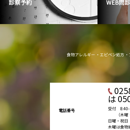
診察予約
WEB問
食物アレルギー
エピペン処方
025
は 050
受付 8:40-11
電話番号
（木曜・土曜
日曜・祝日
木曜は食物