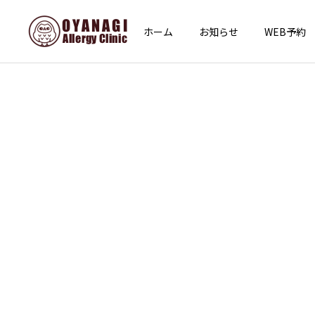
ホーム
お知らせ
WEB予約
インフォメーション
その他
あけましておめでとうござ
子宮頸がん予防接種（HPV
います
ワクチン）を開始します