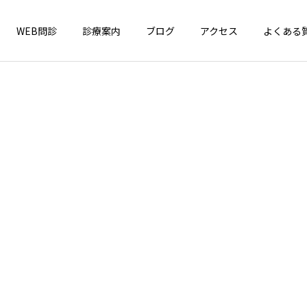
WEB問診
診療案内
ブログ
アクセス
よくある
インフォメーション
一般小児疾患
4周年！
はしか（麻疹）が全国で急
増中！ お子さんのワクチン
接種、確認しましょう！