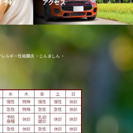
 予約
アクセス
アレルギー性結膜炎
じんましん
水
木
金
土
日
慢性
特殊
慢性
慢性
休診
急性
特殊
急性
急性
休診
予防
乳幼
休診
休診
休診
接種
健診
急性
休診
急性
休診
休診