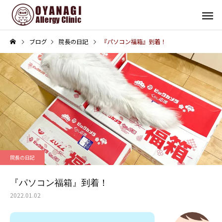
ブログ
院長の日記
『パソコン福箱』到着！
その他
インフォメーション
子宮頸がん予防接種（HPV
4周年！
院長の日記
ワクチン）を開始します
『パソコン福箱』到着！
2022.01.02