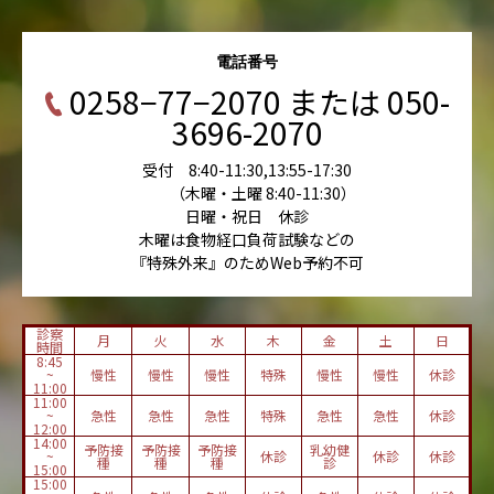
電話番号
0258−77−2070 または 050-
3696-2070
受付 8:40-11:30,13:55-17:30
（木曜・土曜 8:40-11:30）
日曜・祝日 休診
木曜は食物経口負荷試験などの
『特殊外来』のためWeb予約不可
診察
月
火
水
木
金
土
日
時間
8:45
~
慢性
慢性
慢性
特殊
慢性
慢性
休診
11:00
11:00
~
急性
急性
急性
特殊
急性
急性
休診
12:00
14:00
予防接
予防接
予防接
乳幼健
~
休診
休診
休診
種
種
種
診
15:00
15:00