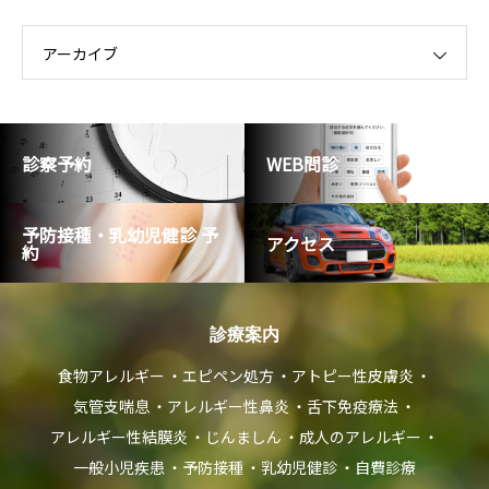
リ
ー
アーカイブ
診察予約
WEB問診
予防接種・乳幼児健診 予
アクセス
約
診療案内
食物アレルギー
エピペン処方
アトピー性皮膚炎
気管支喘息
アレルギー性鼻炎
舌下免疫療法
アレルギー性結膜炎
じんましん
成人のアレルギー
一般小児疾患
予防接種
乳幼児健診
自費診療