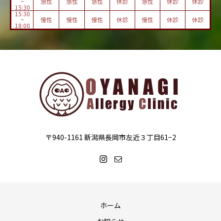
~
急性
急性
急性
休診
急性
休診
休診
15:30
15:30
~
慢性
慢性
慢性
休診
慢性
休診
休診
18:00
〒940-1161 新潟県長岡市左近３丁目61−2
ホーム