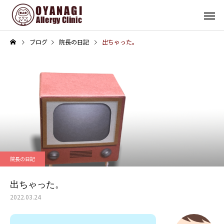
ブログ
院長の日記
出ちゃった。
その他
インフォメーション
子宮頸がん予防接種（HPV
4周年！
院長の日記
ワクチン）を開始します
出ちゃった。
2022.03.24