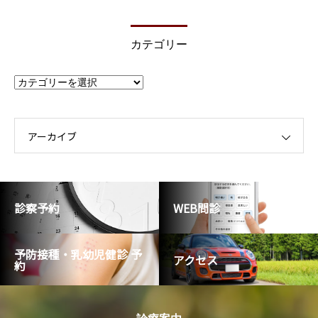
カテゴリー
カ
テ
ゴ
リ
ー
アーカイブ
診察予約
WEB問診
予防接種・乳幼児健診 予
アクセス
約