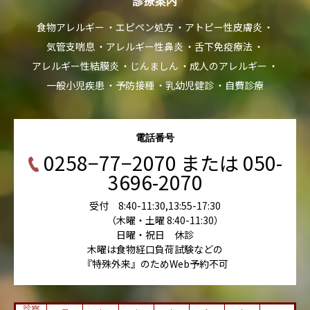
診療案内
食物アレルギー
エピペン処方
アトピー性皮膚炎
気管支喘息
アレルギー性鼻炎
舌下免疫療法
アレルギー性結膜炎
じんましん
成人のアレルギー
一般小児疾患
予防接種
乳幼児健診
自費診療
電話番号
0258−77−2070 または 050-
3696-2070
受付 8:40-11:30,13:55-17:30
（木曜・土曜 8:40-11:30）
日曜・祝日 休診
木曜は食物経口負荷試験などの
『特殊外来』のためWeb予約不可
診察