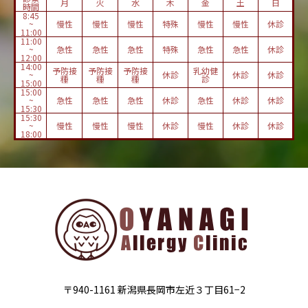
月
火
水
木
金
土
日
時間
8:45
~
慢性
慢性
慢性
特殊
慢性
慢性
休診
11:00
11:00
~
急性
急性
急性
特殊
急性
急性
休診
12:00
14:00
予防接
予防接
予防接
乳幼健
~
休診
休診
休診
種
種
種
診
15:00
15:00
~
急性
急性
急性
休診
急性
休診
休診
15:30
15:30
~
慢性
慢性
慢性
休診
慢性
休診
休診
18:00
〒940-1161 新潟県長岡市左近３丁目61−2