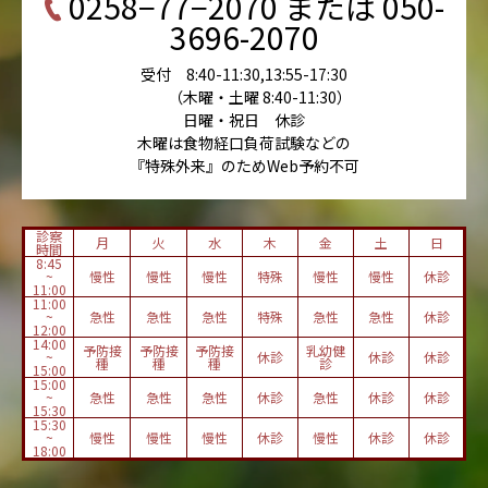
0258−77−2070 または 050-
3696-2070
受付 8:40-11:30,13:55-17:30
（木曜・土曜 8:40-11:30）
日曜・祝日 休診
木曜は食物経口負荷試験などの
『特殊外来』のためWeb予約不可
診察
月
火
水
木
金
土
日
時間
8:45
~
慢性
慢性
慢性
特殊
慢性
慢性
休診
11:00
11:00
~
急性
急性
急性
特殊
急性
急性
休診
12:00
14:00
予防接
予防接
予防接
乳幼健
~
休診
休診
休診
種
種
種
診
15:00
15:00
~
急性
急性
急性
休診
急性
休診
休診
15:30
15:30
~
慢性
慢性
慢性
休診
慢性
休診
休診
18:00