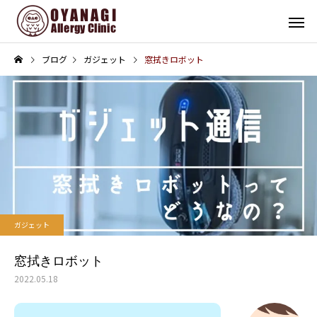
ブログ
ガジェット
窓拭きロボット
その他
インフォメーション
子宮頸がん予防接種（HPV
4周年！
ガジェット
ワクチン）を開始します
窓拭きロボット
2022.05.18