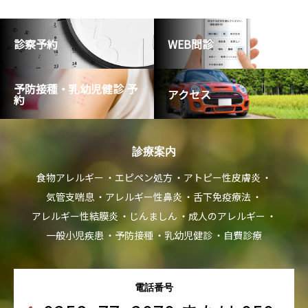
診察予約
WEB問診
予防接種・乳幼児健診 予
アクセス
約
診療案内
食物アレルギー
エピペン処方
アトピー性皮膚炎
気管支喘息
アレルギー性鼻炎
舌下免疫療法
アレルギー性結膜炎
じんましん
成人のアレルギー
一般小児疾患
予防接種
乳幼児健診
自費診療
電話番号