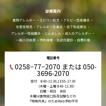
診療案内
食物アレルギー
エピペン処方
アトピー性皮膚炎
気管支喘息
アレルギー性鼻炎
舌下免疫療法
アレルギー性結膜炎
じんましん
成人のアレルギー
一般小児疾患
予防接種
乳幼児健診
自費診療
電話番号
0258−77−2070 または 050-
3696-2070
受付 8:40-11:30,13:55-17:30
（木曜・土曜 8:40-11:30）
日曜・祝日 休診
木曜は食物経口負荷試験などの
『特殊外来』のためWeb予約不可