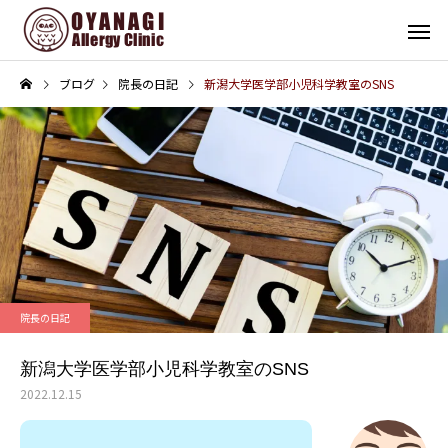
ブログ
院長の日記
新潟大学医学部小児科学教室のSNS
その他
インフォメーション
子宮頸がん予防接種（HPV
4周年！
院長の日記
ワクチン）を開始します
新潟大学医学部小児科学教室のSNS
2022.12.15