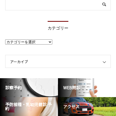
カテゴリー
カ
テ
ゴ
リ
ー
アーカイブ
診察予約
WEB問診
予防接種・乳幼児健診 予
アクセス
約