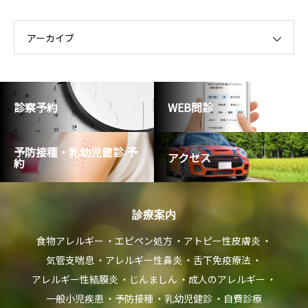
ゴ
リ
ー
アーカイブ
診察予約
WEB問診
予防接種・乳幼児健診 予
アクセス
約
診療案内
食物アレルギー
エピペン処方
アトピー性皮膚炎
気管支喘息
アレルギー性鼻炎
舌下免疫療法
アレルギー性結膜炎
じんましん
成人のアレルギー
一般小児疾患
予防接種
乳幼児健診
自費診療