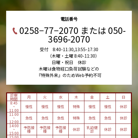
電話番号
0258−77−2070 または 050-
3696-2070
受付 8:40-11:30,13:55-17:30
（木曜・土曜 8:40-11:30）
日曜・祝日 休診
木曜は食物経口負荷試験などの
『特殊外来』のためWeb予約不可
診察
月
火
水
木
金
土
日
時間
8:45
~
慢性
慢性
慢性
特殊
慢性
慢性
休診
11:00
11:00
~
急性
急性
急性
特殊
急性
急性
休診
12:00
14:00
予防接
予防接
予防接
乳幼健
~
休診
休診
休診
種
種
種
診
15:00
15:00