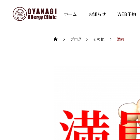
ホーム
お知らせ
WEB予約
ブログ
その他
満員
インフォメーション
その他
あけましておめでとうござ
子宮頸がん予防接種（HPV
います
ワクチン）を開始します