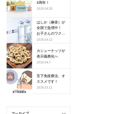
4周年！
2026.04.28
はしか（麻疹）が
全国で急増中！
お子さんのワクチ
ン接種、確認しま
2026.04.22
しょう！
カシューナッツが
表示義務化へ
2026.04.7
舌下免疫療法、オ
ススメです！
2026.03.11
アーカイブ