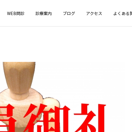
WEB問診
診療案内
ブログ
アクセス
よくある
インフォメーション
一般小児疾患
4周年！
はしか（麻疹）が全国で急
増中！ お子さんのワクチン
接種、確認しましょう！