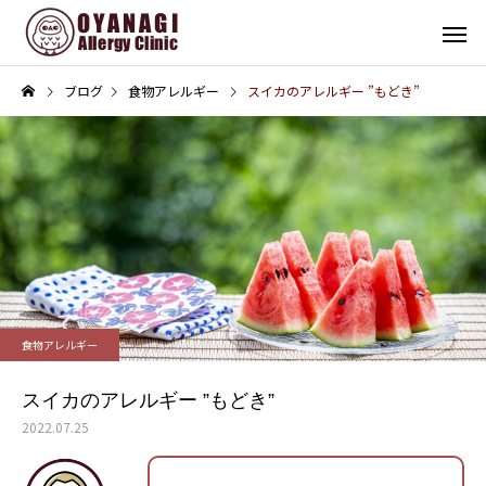
ブログ
食物アレルギー
スイカのアレルギー ”もどき”
その他
インフォメーション
子宮頸がん予防接種（HPV
4周年！
食物アレルギー
ワクチン）を開始します
スイカのアレルギー ”もどき”
2022.07.25