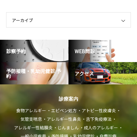
テ
ゴ
リ
ー
アーカイブ
診察予約
WEB問診
予防接種・乳幼児健診 予
アクセス
約
診療案内
食物アレルギー
エピペン処方
アトピー性皮膚炎
気管支喘息
アレルギー性鼻炎
舌下免疫療法
アレルギー性結膜炎
じんましん
成人のアレルギー
一般小児疾患
予防接種
乳幼児健診
自費診療