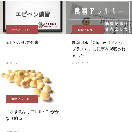
食物アレルギー
食物アレルギー
エピペン処方外来
新潟日報『Otona+（おとな
プラス）』に記事が掲載され
ました
2022.05.30
2022.07.12
食物アレルギー
つなぎ食品はアレルゲンがか
なり偏る