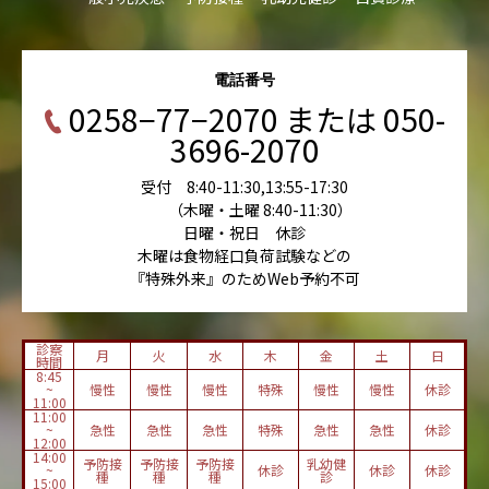
電話番号
0258−77−2070 または 050-
3696-2070
受付 8:40-11:30,13:55-17:30
（木曜・土曜 8:40-11:30）
日曜・祝日 休診
木曜は食物経口負荷試験などの
『特殊外来』のためWeb予約不可
診察
月
火
水
木
金
土
日
時間
8:45
~
慢性
慢性
慢性
特殊
慢性
慢性
休診
11:00
11:00
~
急性
急性
急性
特殊
急性
急性
休診
12:00
14:00
予防接
予防接
予防接
乳幼健
~
休診
休診
休診
種
種
種
診
15:00