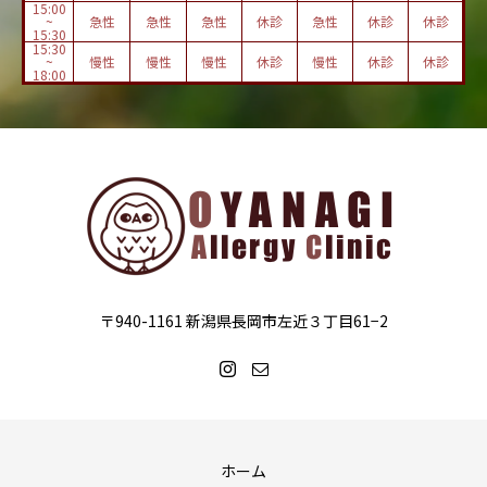
15:00
~
急性
急性
急性
休診
急性
休診
休診
15:30
15:30
~
慢性
慢性
慢性
休診
慢性
休診
休診
18:00
〒940-1161 新潟県長岡市左近３丁目61−2
ホーム