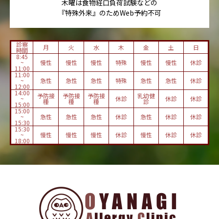
木曜は食物経口負荷試験などの
『特殊外来』のためWeb予約不可
診察
月
火
水
木
金
土
日
時間
8:45
~
慢性
慢性
慢性
特殊
慢性
慢性
休診
11:00
11:00
~
急性
急性
急性
特殊
急性
急性
休診
12:00
14:00
予防接
予防接
予防接
乳幼健
~
休診
休診
休診
種
種
種
診
15:00
15:00
~
急性
急性
急性
休診
急性
休診
休診
15:30
15:30
~
慢性
慢性
慢性
休診
慢性
休診
休診
18:00