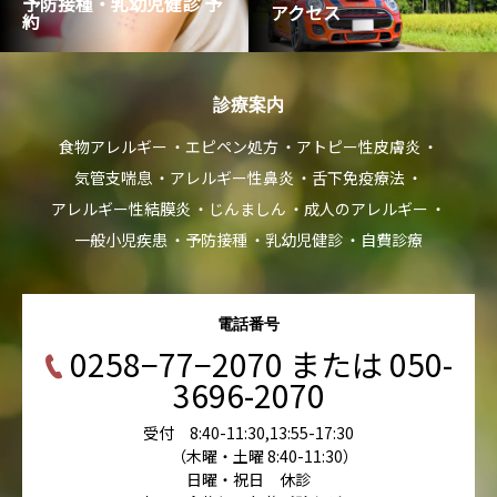
予防接種・乳幼児健診 予
アクセス
約
診療案内
食物アレルギー
エピペン処方
アトピー性皮膚炎
気管支喘息
アレルギー性鼻炎
舌下免疫療法
アレルギー性結膜炎
じんましん
成人のアレルギー
一般小児疾患
予防接種
乳幼児健診
自費診療
電話番号
0258−77−2070 または 050-
3696-2070
受付 8:40-11:30,13:55-17:30
（木曜・土曜 8:40-11:30）
日曜・祝日 休診