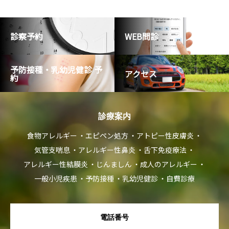
診察予約
WEB問診
予防接種・乳幼児健診 予
アクセス
約
診療案内
食物アレルギー
エピペン処方
アトピー性皮膚炎
気管支喘息
アレルギー性鼻炎
舌下免疫療法
アレルギー性結膜炎
じんましん
成人のアレルギー
一般小児疾患
予防接種
乳幼児健診
自費診療
電話番号