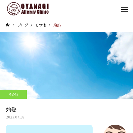
ブログ
その他
灼熱
その他
インフォメーション
子宮頸がん予防接種（HPV
4周年！
その他
ワクチン）を開始します
灼熱
2023.07.18