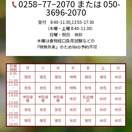
0258−77−2070 または 050-
3696-2070
受付 8:40-11:30,13:55-17:30
（木曜・土曜 8:40-11:30）
日曜・祝日 休診
木曜は食物経口負荷試験などの
『特殊外来』のためWeb予約不可
診察
月
火
水
木
金
土
日
時間
8:45
~
慢性
慢性
慢性
特殊
慢性
慢性
休診
11:00
11:00
~
急性
急性
急性
特殊
急性
急性
休診
12:00
14:00
予防接
予防接
予防接
乳幼健
~
休診
休診
休診
種
種
種
診
15:00
15:00
~
急性
急性
急性
休診
急性
休診
休診
15:30
15:30
~
慢性
慢性
慢性
休診
慢性
休診
休診
18:00