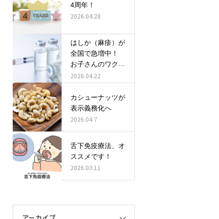
4周年！
2026.04.28
はしか（麻疹）が
全国で急増中！
お子さんのワクチ
ン接種、確認しま
2026.04.22
しょう！
カシューナッツが
表示義務化へ
2026.04.7
舌下免疫療法、オ
ススメです！
2026.03.11
アーカイブ