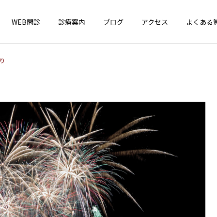
WEB問診
診療案内
ブログ
アクセス
よくある
り
インフォメーション
一般小児疾患
4周年！
はしか（麻疹）が全国で急
増中！ お子さんのワクチン
接種、確認しましょう！