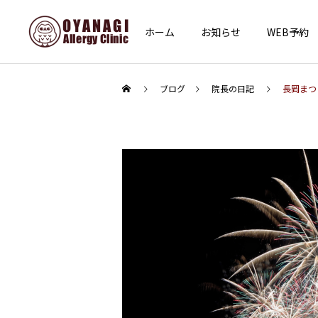
ホーム
お知らせ
WEB予約
ブログ
院長の日記
長岡まつ
インフォメーション
その他
あけましておめでとうござ
子宮頸がん予防接種（HPV
います
ワクチン）を開始します