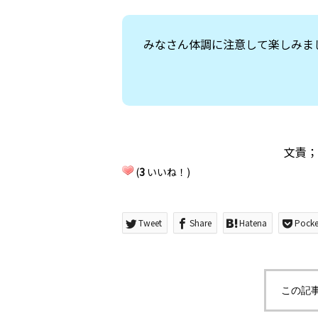
みなさん体調に注意して楽しみま
文責；
(
3
いいね！)
Tweet
Share
Hatena
Pocke
この記