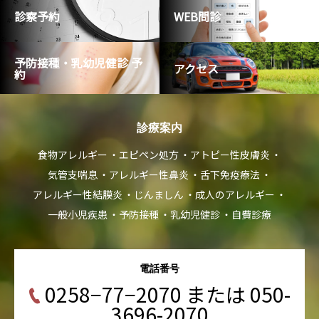
診察予約
WEB問診
予防接種・乳幼児健診 予
アクセス
約
診療案内
食物アレルギー
エピペン処方
アトピー性皮膚炎
気管支喘息
アレルギー性鼻炎
舌下免疫療法
アレルギー性結膜炎
じんましん
成人のアレルギー
一般小児疾患
予防接種
乳幼児健診
自費診療
電話番号
0258−77−2070 または 050-
3696-2070