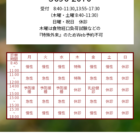
受付 8:40-11:30,13:55-17:30
（木曜・土曜 8:40-11:30）
日曜・祝日 休診
木曜は食物経口負荷試験などの
『特殊外来』のためWeb予約不可
診察
月
火
水
木
金
土
日
時間
8:45
~
慢性
慢性
慢性
特殊
慢性
慢性
休診
11:00
11:00
~
急性
急性
急性
特殊
急性
急性
休診
12:00
14:00
予防接
予防接
予防接
乳幼健
~
休診
休診
休診
種
種
種
診
15:00
15:00
~
急性
急性
急性
休診
急性
休診
休診
15:30
15:30
~
慢性
慢性
慢性
休診
慢性
休診
休診
18:00