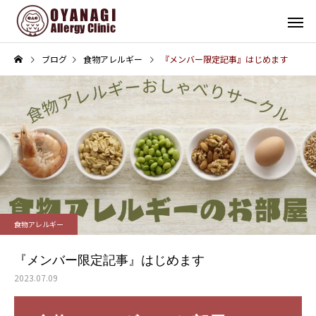
ブログ
食物アレルギー
『メンバー限定記事』はじめます
その他
インフォメーション
子宮頸がん予防接種（HPV
4周年！
食物アレルギー
ワクチン）を開始します
『メンバー限定記事』はじめます
2023.07.09