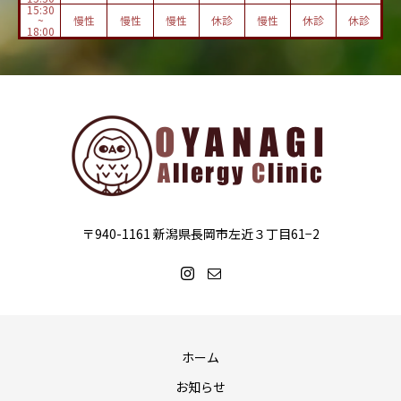
15:30
~
慢性
慢性
慢性
休診
慢性
休診
休診
18:00
〒940-1161 新潟県長岡市左近３丁目61−2
ホーム
お知らせ