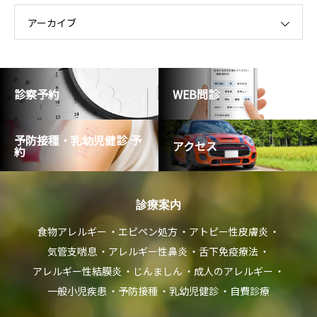
ー
アーカイブ
診察予約
WEB問診
予防接種・乳幼児健診 予
アクセス
約
診療案内
食物アレルギー
エピペン処方
アトピー性皮膚炎
気管支喘息
アレルギー性鼻炎
舌下免疫療法
アレルギー性結膜炎
じんましん
成人のアレルギー
一般小児疾患
予防接種
乳幼児健診
自費診療