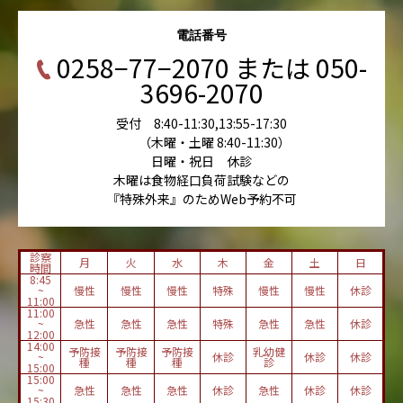
電話番号
0258−77−2070 または 050-
3696-2070
受付 8:40-11:30,13:55-17:30
（木曜・土曜 8:40-11:30）
日曜・祝日 休診
木曜は食物経口負荷試験などの
『特殊外来』のためWeb予約不可
診察
月
火
水
木
金
土
日
時間
8:45
~
慢性
慢性
慢性
特殊
慢性
慢性
休診
11:00
11:00
~
急性
急性
急性
特殊
急性
急性
休診
12:00
14:00
予防接
予防接
予防接
乳幼健
~
休診
休診
休診
種
種
種
診
15:00
15:00
~
急性
急性
急性
休診
急性
休診
休診
15:30