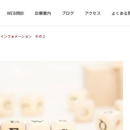
WEB問診
診療案内
ブログ
アクセス
よくある
 インフォメーション その２
インフォメーション
一般小児疾患
4周年！
はしか（麻疹）が全国で急
増中！ お子さんのワクチン
接種、確認しましょう！