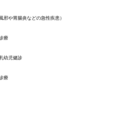
風邪や胃腸炎などの急性疾患）
診療
乳幼児健診
診療