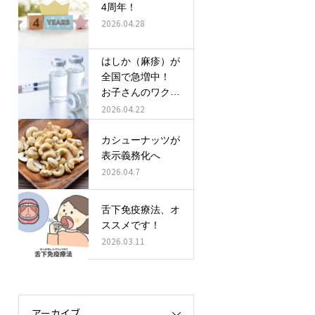
4周年！
2026.04.28
はしか（麻疹）が
全国で急増中！
お子さんのワクチ
ン接種、確認しま
2026.04.22
しょう！
カシューナッツが
表示義務化へ
2026.04.7
舌下免疫療法、オ
ススメです！
2026.03.11
アーカイブ