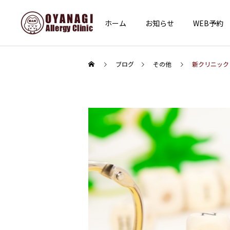
ホーム
お知らせ
WEB予約
ブログ
その他
新クリニック
インフォメーション
その他
あけましておめでとうござ
子宮頸がん予防接種（HPV
います
ワクチン）を開始します