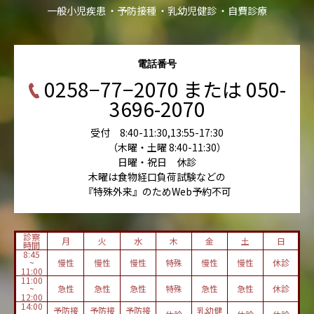
一般小児疾患
予防接種
乳幼児健診
自費診療
電話番号
0258−77−2070 または 050-
3696-2070
受付 8:40-11:30,13:55-17:30
（木曜・土曜 8:40-11:30）
日曜・祝日 休診
木曜は食物経口負荷試験などの
『特殊外来』のためWeb予約不可
診察
月
火
水
木
金
土
日
時間
8:45
~
慢性
慢性
慢性
特殊
慢性
慢性
休診
11:00
11:00
~
急性
急性
急性
特殊
急性
急性
休診
12:00
14:00
予防接
予防接
予防接
乳幼健