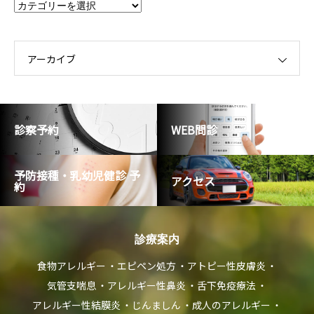
カ
テ
ゴ
リ
ー
アーカイブ
診察予約
WEB問診
予防接種・乳幼児健診 予
アクセス
約
診療案内
食物アレルギー
エピペン処方
アトピー性皮膚炎
気管支喘息
アレルギー性鼻炎
舌下免疫療法
アレルギー性結膜炎
じんましん
成人のアレルギー