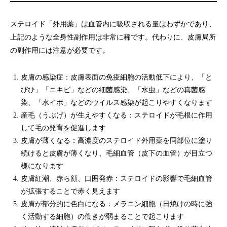
ステロイド「外用薬」は血管内に吸収される量はわずかであり、
上記のような全身性副作用は非常に稀です。代わりに、皮膚局所
の副作用には注意が必要です。
皮膚の感染症：皮膚表面の免疫細胞の活動低下により、「と
びひ」「ニキビ」などの細菌感染、「水虫」などの真菌感
染、「水イボ」などのウイルス感染が起こりやすくなります
産毛（うぶげ）が生えやすくなる：ステロイドが毛根に作用
して毛の発育を促進します
皮膚が薄くなる：高濃度のステロイド外用薬を同部位に塗り
続けると皮膚が薄くなり、毛細血管（皮下の血管）が目立つ
様になります
皮膚紅潮、赤ら顔、口囲発赤：ステロイドの影響で毛細血管
が拡張することで赤く見えます
皮膚が部分的に色白になる：メラニン細胞（日焼けの時に強
く活動する細胞）の働きが弱まることで起こります