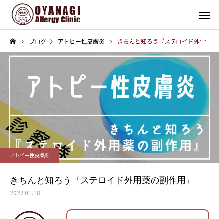
ブログ
アトピー性皮膚炎
きちんと知ろう『ステロイド外用薬の副作用』
その他
インフォメーション
子宮頸がん予防接種（HPV
4周年！
アトピー性皮膚炎
ワクチン）を開始します
きちんと知ろう『ステロイド外用薬の副作用』
2022.01.18