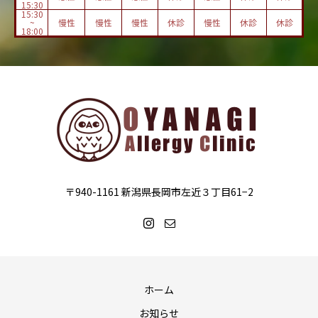
15:30
15:30
~
慢性
慢性
慢性
休診
慢性
休診
休診
18:00
〒940-1161 新潟県長岡市左近３丁目61−2
ホーム
お知らせ