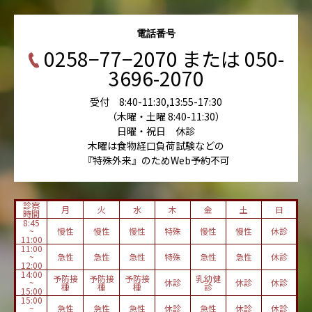
電話番号
0258−77−2070 または 050-
3696-2070
受付 8:40-11:30,13:55-17:30
（木曜・土曜 8:40-11:30）
日曜・祝日 休診
木曜は食物経口負荷試験などの
『特殊外来』のためWeb予約不可
診察
月
火
水
木
金
土
日
時間
8:45
~
慢性
慢性
慢性
特殊
慢性
慢性
休診
11:00
11:00
~
急性
急性
急性
特殊
急性
急性
休診
12:00
14:00
予防接
予防接
予防接
乳幼健
~
休診
休診
休診
種
種
種
診
15:00
15:00
~
急性
急性
急性
休診
急性
休診
休診