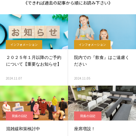
《できれば過去の記事から順にお読み下さい》
インフォメーション
インフォメーション
２０２５年１月以降のご予約
院内での『飲食』はご遠慮く
について【重要なお知らせ】
ださい
2024.11.07
2024.11.05
院長の日記
院長の日記
混雑緩和策検討中
座席増設！