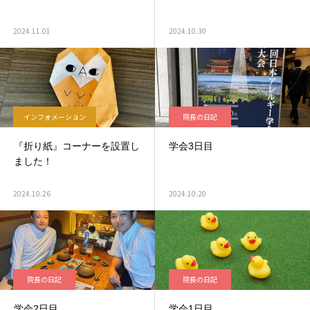
2024.11.01
2024.10.30
インフォメーション
院長の日記
『折り紙』コーナーを設置し
学会3日目
ました！
2024.10.26
2024.10.20
院長の日記
院長の日記
学会2日目
学会1日目