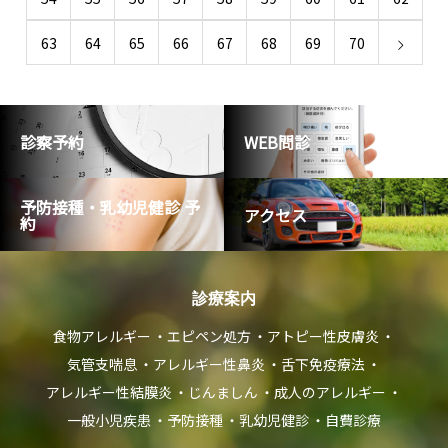
63
64
65
66
67
68
69
70
診察予約
WEB問診
予防接種・乳幼児健診 予
アクセス
約
診療案内
食物アレルギー
エピペン処方
アトピー性皮膚炎
気管支喘息
アレルギー性鼻炎
舌下免疫療法
アレルギー性結膜炎
じんましん
成人のアレルギー
一般小児疾患
予防接種
乳幼児健診
自費診療