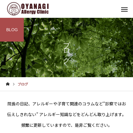
BLOG
ブログ
その他
インフォメーション
ブログ
子宮頸がん予防接種（HPV
4周年！
ワクチン）を開始します
院長の日記、アレルギーや子育て関連のコラムなど”診察ではお
伝えしきれない” アレルギー知識などをどんどん取り上げます。
頻繁に更新していますので、是非ご覧ください。