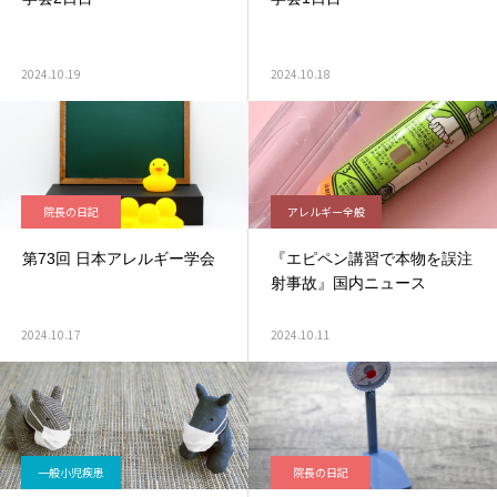
2024.10.19
2024.10.18
院長の日記
アレルギー全般
第73回 日本アレルギー学会
『エピペン講習で本物を誤注
射事故』国内ニュース
2024.10.17
2024.10.11
一般小児疾患
院長の日記