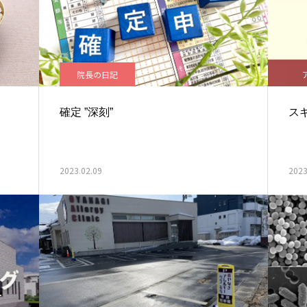
院長の日記
確定 ”深刻”
ス
2023.02.09
2023