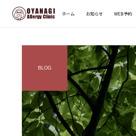
ホーム
お知らせ
WEB予約
BLOG
インフォメーション
その他
あけましておめでとうござ
子宮頸がん予防接種（HPV
います
ワクチン）を開始します