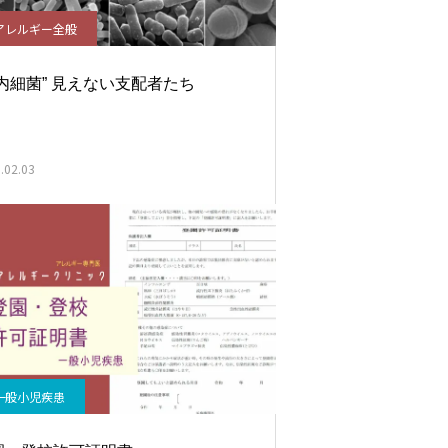
アレルギー全般
腸内細菌” 見えない支配者たち
.02.03
一般小児疾患