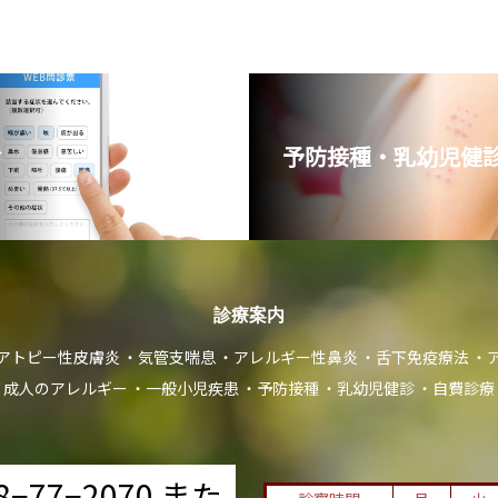
診
予防接種・乳幼児健診
診療案内
アトピー性皮膚炎
気管支喘息
アレルギー性鼻炎
舌下免疫療法
成人のアレルギー
一般小児疾患
予防接種
乳幼児健診
自費診療
8−77−2070 また