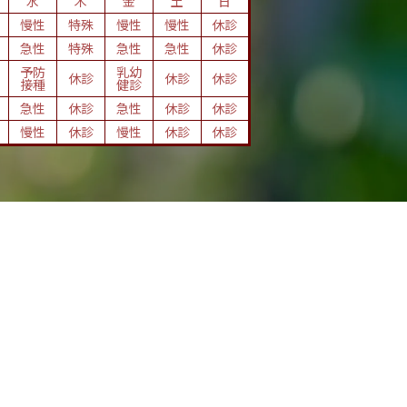
水
木
金
土
日
慢性
特殊
慢性
慢性
休診
急性
特殊
急性
急性
休診
予防
乳幼
休診
休診
休診
接種
健診
急性
休診
急性
休診
休診
慢性
休診
慢性
休診
休診