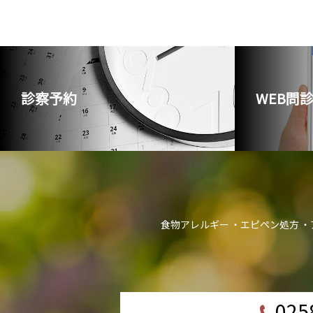
診察予約
WEB問
食物アレルギー
エピペン処方
025