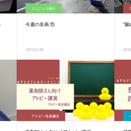
クリニック紹介
』
今週の名画 ⑪
”
2023.02.06
2023
アトピー性皮膚炎