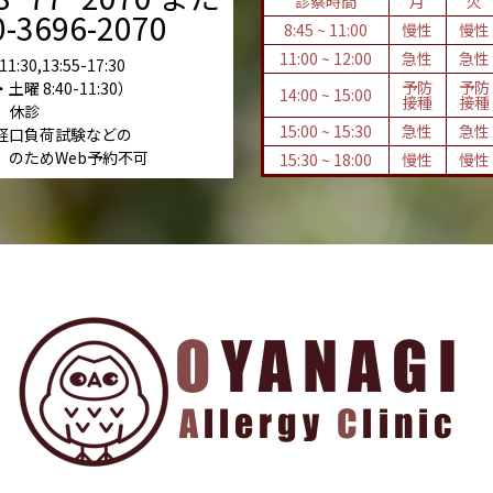
診察時間
月
火
-3696-2070
8:45 ~ 11:00
慢性
慢性
11:00 ~ 12:00
急性
急性
:30,13:55-17:30
予防
予防
 8:40-11:30）
14:00 ~ 15:00
接種
接種
 休診
15:00 ~ 15:30
急性
急性
経口負荷試験などの
』のためWeb予約不可
15:30 ~ 18:00
慢性
慢性