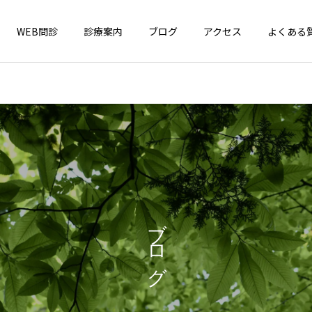
WEB問診
診療案内
ブログ
アクセス
よくある
インフォメーション
一般小児疾患
4周年！
はしか（麻疹）が全国で急
ブログ
増中！ お子さんのワクチン
接種、確認しましょう！