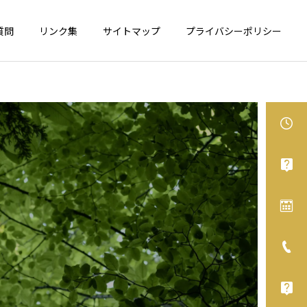
質問
リンク集
サイトマップ
プライバシーポリシー
食物アレルギー
アレルギー性鼻炎
カシューナッツが表示義務
舌下免疫療法、オススメで
化へ
す！