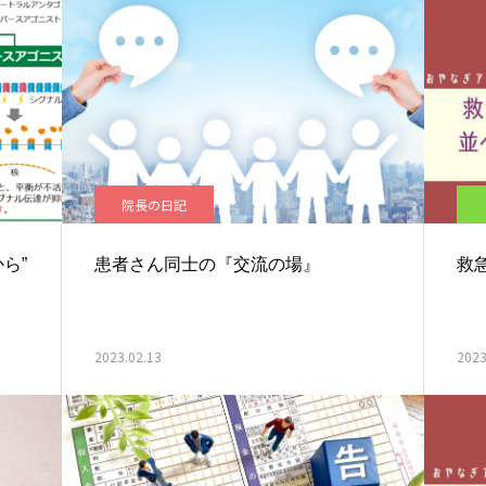
院長の日記
ら”
患者さん同士の『交流の場』
救
2023.02.13
2023