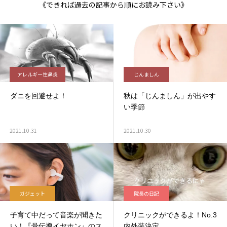
《できれば過去の記事から順にお読み下さい》
アレルギー性鼻炎
じんましん
ダニを回避せよ！
秋は「じんましん」が出やす
い季節
2021.10.31
2021.10.30
ガジェット
院長の日記
子育て中だって音楽が聞きた
クリニックができるよ！No.3
い！『骨伝導イヤホン』のス
内外装決定