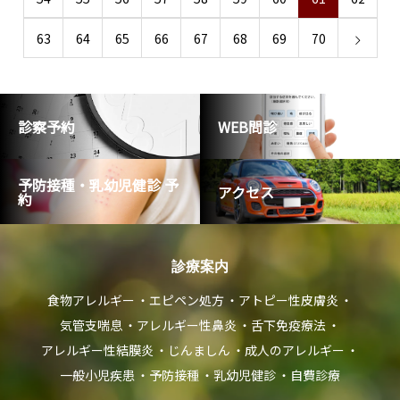
63
64
65
66
67
68
69
70
診察予約
WEB問診
予防接種・乳幼児健診 予
アクセス
約
診療案内
食物アレルギー
エピペン処方
アトピー性皮膚炎
気管支喘息
アレルギー性鼻炎
舌下免疫療法
アレルギー性結膜炎
じんましん
成人のアレルギー
一般小児疾患
予防接種
乳幼児健診
自費診療