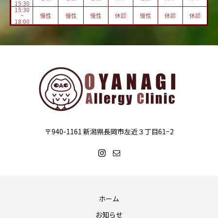
15:30
15:30
~
慢性
慢性
慢性
休診
慢性
休診
休診
18:00
〒940-1161 新潟県長岡市左近３丁目61−2
ホーム
お知らせ