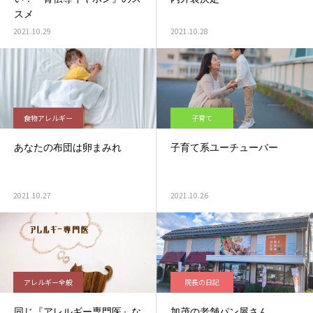
スメ
2021.10.29
2021.10.28
食物アレルギー
子育て
あなたの布団は卵まみれ
子育て系ユーチューバー
2021.10.27
2021.10.26
アレルギー全般
院長の日記
同じ『アレルギー専門医』な
加茂の老舗パン屋さん