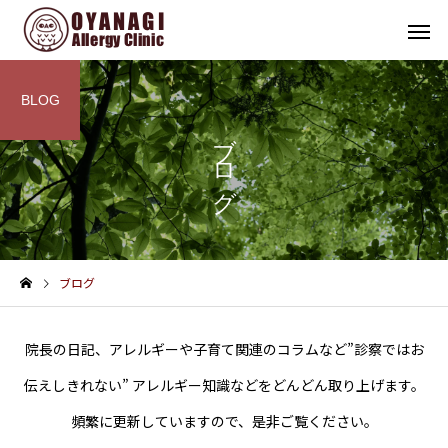
BLOG
ブログ
その他
インフォメーション
ブログ
子宮頸がん予防接種（HPV
4周年！
ワクチン）を開始します
院長の日記、アレルギーや子育て関連のコラムなど”診察ではお
伝えしきれない” アレルギー知識などをどんどん取り上げます。
頻繁に更新していますので、是非ご覧ください。