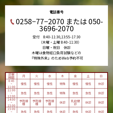
電話番号
0258−77−2070 または 050-
3696-2070
受付 8:40-11:30,13:55-17:30
（木曜・土曜 8:40-11:30）
日曜・祝日 休診
木曜は食物経口負荷試験などの
『特殊外来』のためWeb予約不可
診察
月
火
水
木
金
土
日
時間
8:45
~
慢性
慢性
慢性
特殊
慢性
慢性
休診
11:00
11:00
~
急性
急性
急性
特殊
急性
急性
休診
12:00
14:00
予防接
予防接
予防接
乳幼健
~
休診
休診
休診
種
種
種
診
15:00
15:00
~
急性
急性
急性
休診
急性
休診
休診