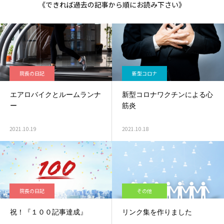
《できれば過去の記事から順にお読み下さい》
院長の日記
新型コロナ
エアロバイクとルームランナ
新型コロナワクチンによる心
ー
筋炎
2021.10.19
2021.10.18
院長の日記
その他
祝！『１００記事達成』
リンク集を作りました