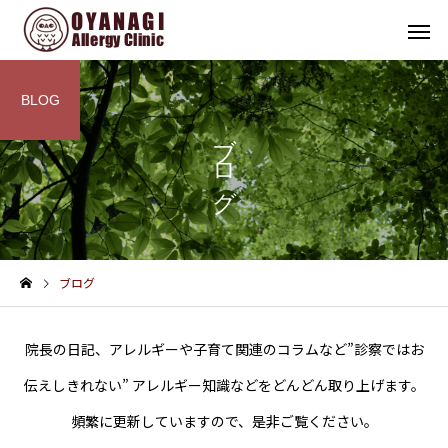
BLOG
ブログ
その他
インフォメーション
ブログ
子宮頸がん予防接種（HPV
4周年！
ワクチン）を開始します
院長の日記、アレルギーや子育て関連のコラムなど”診察ではお
伝えしきれない” アレルギー知識などをどんどん取り上げます。
頻繁に更新していますので、是非ご覧ください。