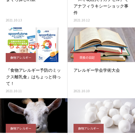
アナフィラキシーショック事
件
2021.10.13
2021.10.12
食物アレルギー
院長の日記
『食物アレルギー予防のミッ
アレルギー学会学術大会
クス離乳食』はちょっと待っ
て！
2021.10.11
2021.10.10
食物アレルギー
食物アレルギー