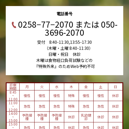
電話番号
0258−77−2070 または 050-
3696-2070
受付 8:40-11:30,13:55-17:30
（木曜・土曜 8:40-11:30）
日曜・祝日 休診
木曜は食物経口負荷試験などの
『特殊外来』のためWeb予約不可
診察
月
火
水
木
金
土
日
時間
8:45
~
慢性
慢性
慢性
特殊
慢性
慢性
休診
11:00
11:00
~
急性
急性
急性
特殊
急性
急性
休診
12:00
14:00
予防接
予防接
予防接
乳幼健
~
休診
休診
休診
種
種
種
診
15:00
15:00
~
急性
急性
急性
休診
急性
休診
休診