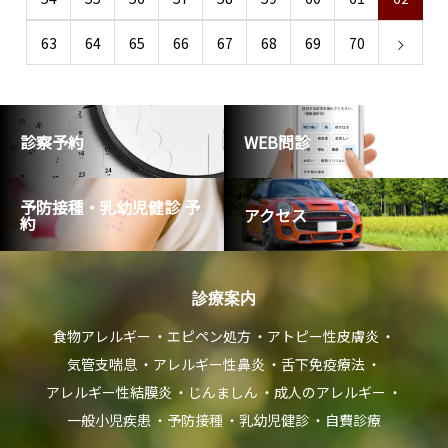
63
64
65
66
67
68
69
70
診察予約
WEB問診
予防接種・乳幼児健診 予
アクセス
約
診療案内
食物アレルギー
エピペン処方
アトピー性皮膚炎
気管支喘息
アレルギー性鼻炎
舌下免疫療法
アレルギー性結膜炎
じんましん
成人のアレルギー
一般小児疾患
予防接種
乳幼児健診
自費診療