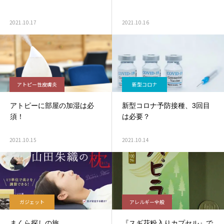
2021.10.17
2021.10.16
アトピー性皮膚炎
新型コロナ
アトピーに部屋の加湿は必
新型コロナ予防接種、3回目
須！
は必要？
2021.10.15
2021.10.14
ガジェット
アレルギー全般
まくら探しの旅
『スギ花粉入りカプセル』で