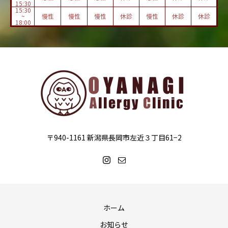
15:30
15:30
~
慢性
慢性
慢性
休診
慢性
休診
休診
18:00
〒940-1161 新潟県長岡市左近３丁目61−2
ホーム
お知らせ