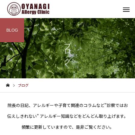
BLOG
ブログ
その他
インフォメーション
ブログ
子宮頸がん予防接種（HPV
4周年！
ワクチン）を開始します
院長の日記、アレルギーや子育て関連のコラムなど”診察ではお
伝えしきれない” アレルギー知識などをどんどん取り上げます。
頻繁に更新していますので、是非ご覧ください。