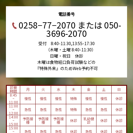
電話番号
0258−77−2070 または 050-
3696-2070
受付 8:40-11:30,13:55-17:30
（木曜・土曜 8:40-11:30）
日曜・祝日 休診
木曜は食物経口負荷試験などの
『特殊外来』のためWeb予約不可
診察
月
火
水
木
金
土
日
時間
8:45
~
慢性
慢性
慢性
特殊
慢性
慢性
休診
11:00
11:00
~
急性
急性
急性
特殊
急性
急性
休診
12:00
14:00
予防接
予防接
予防接
乳幼健
~
休診
休診
休診
種
種
種
診
15:00
15:00
~
急性
急性
急性
休診
急性
休診
休診