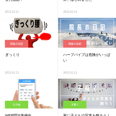
2022.02.15
2022.02.14
院長の日記
院長の日記
ぎっくり
ハープパイプは危険がいっぱ
い
2022.02.13
2022.02.12
その他
子育て
WEB問診準備中
家に子どもの写真を飾ろう！