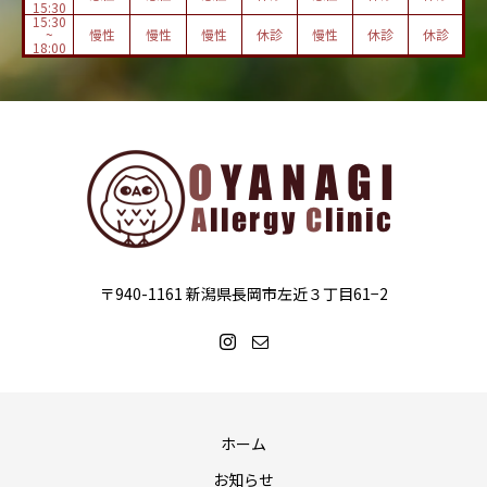
15:30
15:30
~
慢性
慢性
慢性
休診
慢性
休診
休診
18:00
〒940-1161 新潟県長岡市左近３丁目61−2
ホーム
お知らせ