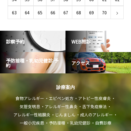
63
64
65
66
67
68
69
70
診察予約
WEB問診
予防接種・乳幼児健診 予
アクセス
約
診療案内
食物アレルギー
エピペン処方
アトピー性皮膚炎
気管支喘息
アレルギー性鼻炎
舌下免疫療法
アレルギー性結膜炎
じんましん
成人のアレルギー
一般小児疾患
予防接種
乳幼児健診
自費診療