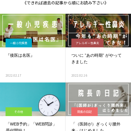
《できれば過去の記事から順にお読み下さい》
一般小児疾患
アレルギー性鼻炎
『後医は名医』
ついに ”あの時期” がやって
きました
2022.02.17
2022.02.16
その他
院長の日記
「WEB予約」「WEB問診」
「（医師が）ぎっくり腰外
受付開始！
来」はじめました