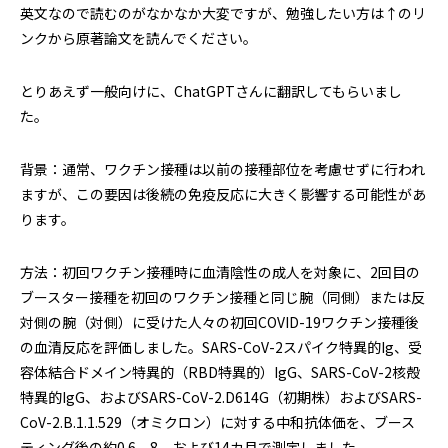
英文なので読むのがなかなか大変ですが、勉強したい方は↑のリ
ンクから原著論文を読んでください。
とりあえず一般向けに、ChatGPTさんに翻訳してもらいまし
た。
背景：通常、ワクチン接種は以前の接種部位を考慮せずに行われ
ますが、この要因は後続の免疫反応に大きく影響する可能性があ
ります。
方法：初回ワクチン接種時に血清陰性の成人を対象に、2回目の
ブースター接種を初回のワクチン接種と同じ腕（同側）または反
対側の腕（対側）に受けた人々の初回COVID-19ワクチン接種後
の血清反応を評価しました。SARS-CoV-2スパイク特異的Ig、受
容体結合ドメイン特異的（RBD特異的）IgG、SARS-CoV-2核殻
特異的IgG、およびSARS-CoV-2.D614G（初期株）およびSARS-
CoV-2.B.1.1.529（オミクロン）に対する中和抗体価を、ブース
ティング後の約0.6、8、および14カ月で測定しました。