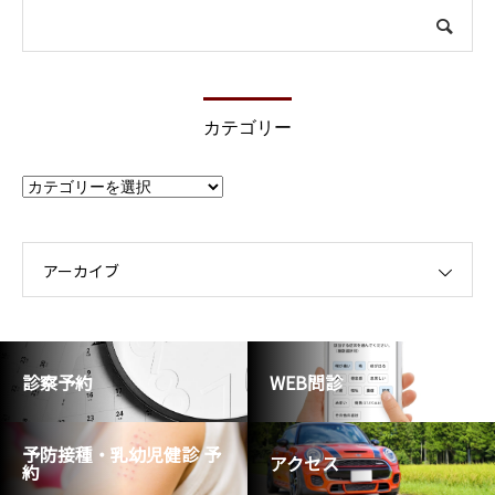
カテゴリー
カ
テ
ゴ
リ
ー
アーカイブ
診察予約
WEB問診
予防接種・乳幼児健診 予
アクセス
約