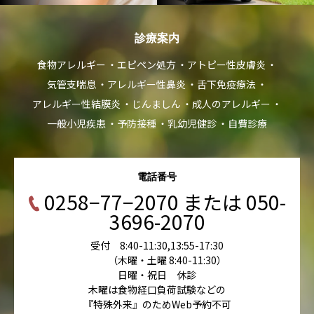
診療案内
食物アレルギー
エピペン処方
アトピー性皮膚炎
気管支喘息
アレルギー性鼻炎
舌下免疫療法
アレルギー性結膜炎
じんましん
成人のアレルギー
一般小児疾患
予防接種
乳幼児健診
自費診療
電話番号
0258−77−2070 または 050-
3696-2070
受付 8:40-11:30,13:55-17:30
（木曜・土曜 8:40-11:30）
日曜・祝日 休診
木曜は食物経口負荷試験などの
『特殊外来』のためWeb予約不可