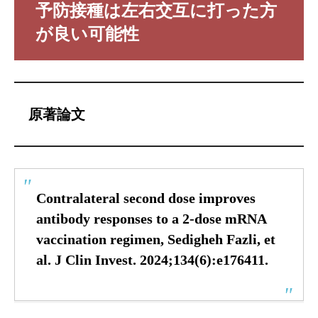
予防接種は左右交互に打った方
が良い可能性
原著論文
Contralateral second dose improves
antibody responses to a 2-dose mRNA
vaccination regimen,
Sedigheh Fazli, et
al. J Clin Invest. 2024;134(6):e176411.