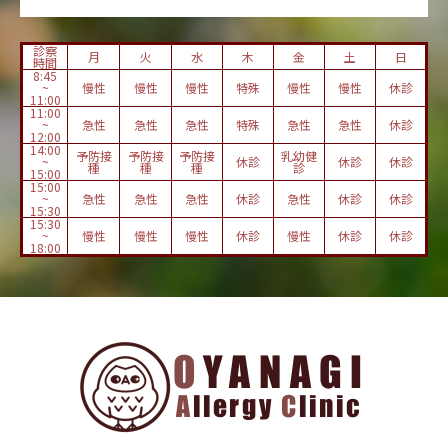
診察
月
火
水
木
金
土
日
時間
8:45
~
慢性
慢性
慢性
特殊
慢性
慢性
休診
11:00
11:00
~
急性
急性
急性
特殊
急性
急性
休診
12:00
14:00
予防接
予防接
予防接
乳幼健
~
休診
休診
休診
種
種
種
診
15:00
15:00
~
急性
急性
急性
休診
急性
休診
休診
15:30
15:30
~
慢性
慢性
慢性
休診
慢性
休診
休診
18:00