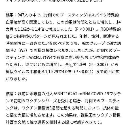
結果：947人の中で、対側でのブースティングはスパイク特異的
血清Igが高く関連しており、この効果は時間とともに増加し、14
カ月で1.1倍から1.4倍に増加しました（P < 0.001）。RBD特異的
IgGにも同様のパターンが見られました。年齢、性別、関連する
時間間隔に一致させた54組のペアのうち、腕のグループは研究訪
問時2（W2）で同様の抗体レベルを示しましたが、対側でのブー
スティングはW3およびW4で有意に高い結合および中和抗体価を
もたらし、時間とともに増加し、全Igで1.3倍（P = 0.007）から
擬似ウイルス中和化B.1.1.529で4.0倍（P < 0.001）まで範囲が広
がりました。
結論：以前に未曝露の成人がBNT162b2 mRNA COVID-19ワクチ
ンで初期のワクチンシリーズを受ける場合、対側でのブースティ
ングは、ワクチン接種後3週間を超える時間において、抗体の量
と幅を大幅に増加させます。この効果は、複数回のワクチン接種
計画の文脈で腕の選択を検討する際に考慮すべきです。